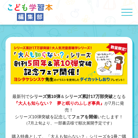
最新刊で
シリーズ第10弾
＆
シリーズ累計17万部突破
となる
『大人も知らない？ 夢と眠りのふしぎ事典』
が7月に発
売！
シリーズ10弾突破を記念して
フェアを開催
いたします！
（7月上旬より、一部書店様で順次展開予定です）
購入特典として、「大人も知らない？」シリーズを1冊ご購